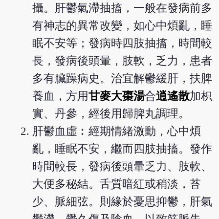
攝。肝鬱氣滯抽搐，一般在發病前多
有神志的異常改變，如心中煩亂，睡
眠不安等；發病時四肢抽搐，時間較
長，發病後頭暈，肢軟，乏力，患者
多有臟躁病史。治宜解鬱緩肝，扶脾
養血，方用
甘麥大棗湯
合
逍遙散
加枳
實、丹參，經後用歸脾丸調理。
肝鬱血虛︰經期情緒激動，心中煩
亂，睡眠不安，繼而四肢抽搐。發作
時間較長，發病後頭暈乏力、肢軟、
大便多秘結。舌質暗紅或稍淡，苔
少、脈細弦。則緣於憂思抑鬱，肝氣