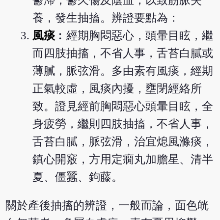
鬱滯，鬱久傷及陰血，以致筋脈失
養，發生抽搐。辨證要點為：
風痰
︰經期胸悶惡心，頭暈目眩，繼
而四肢抽搐，不省人事，舌苔白膩或
薄膩，脈弦滑。多由素有風痰，經期
正氣較虛，風痰內擾，壅閉經絡所
致。證見經前胸悶惡心頭暈目眩，全
身疲勞，繼則四肢抽搐，不省人事，
舌苔白膩，脈弦滑，治宜熄風滌痰，
鎮心開竅，方用定癇丸加膽星、清半
夏、僵蠶、鉤藤。
關於產後抽搐的辨證，一般而論，面色㿠