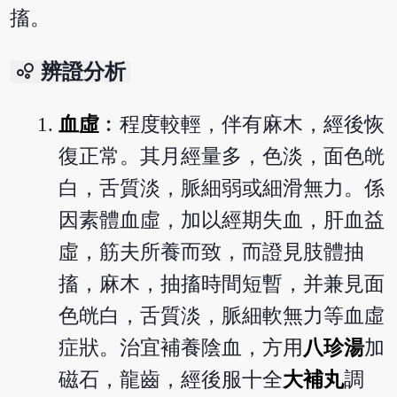
搐。
bubble_chart
辨證分析
血虛
︰程度較輕，伴有麻木，經後恢
復正常。其月經量多，色淡，面色㿠
白，舌質淡，脈細弱或細滑無力。係
因素體血虛，加以經期失血，肝血益
虛，筋夫所養而致，而證見肢體抽
搐，麻木，抽搐時間短暫，并兼見面
色㿠白，舌質淡，脈細軟無力等血虛
症狀。治宜補養陰血，方用
八珍湯
加
磁石，龍齒，經後服十全
大補丸
調