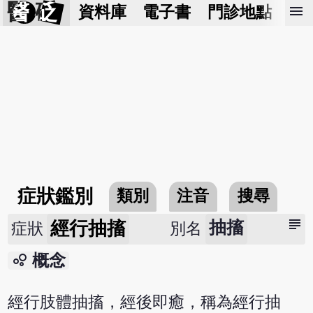
醫 砭
menu
資料庫
電子書
門診地點
預
症狀鑑別
類別
注音
搜尋
subject
經行抽搐
抽搐
症狀
別名
bubble_chart
概念
經行肢體抽搐，經後即癒，稱為經行抽