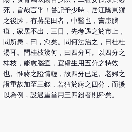
死，旨哉言乎！嘗記予少時，居江陰東鄉
之後塍，有蔣昆田者，中醫也，嘗患腦
疽，家居不出，三日，先考遇之於市上，
問所患，曰，愈矣。問何法治之，日桂桂
湯耳。問桂枝幾何，曰四分耳。以四分之
桂枝，能愈腦疽，宜虞生用五分之特效
也。惟蔣之證情輕，故四分已足。老婦之
證重故加至三錢，若狃於蔣之四分，而援
以為例，設遇重當用三四錢者則殆矣。