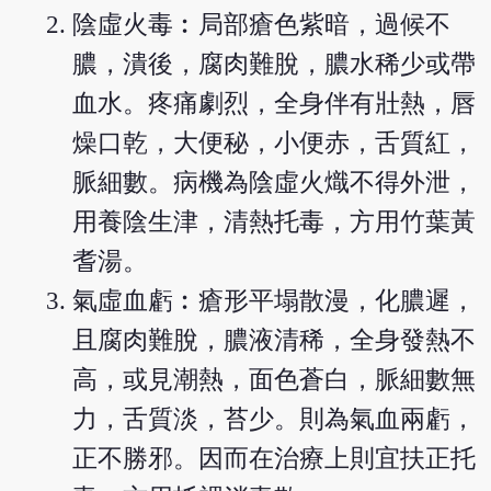
陰虛火毒︰局部瘡色紫暗，過候不
膿，潰後，腐肉難脫，膿水稀少或帶
血水。疼痛劇烈，全身伴有壯熱，唇
燥口乾，大便秘，小便赤，舌質紅，
脈細數。病機為陰虛火熾不得外泄，
用養陰生津，清熱托毒，方用竹葉黃
耆湯。
氣虛血虧︰瘡形平塌散漫，化膿遲，
且腐肉難脫，膿液清稀，全身發熱不
高，或見潮熱，面色蒼白，脈細數無
力，舌質淡，苔少。則為氣血兩虧，
正不勝邪。因而在治療上則宜扶正托