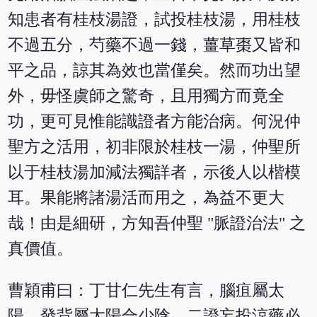
知患者有桂枝湯證，試投桂枝湯，用桂枝
不過五分，芍藥不過一錢，薑草棗又皆和
平之品，諒其為效也當僅矣。然而功出望
外，毋怪虞師之驚奇，且用獨方而竟全
功，更可見惟能識證者方能治病。何況仲
聖方之活用，初非限於桂枝一湯，仲聖所
以于桂枝湯加減法獨詳者，示後人以楷模
耳。果能將諸湯活而用之，為益不更大
哉！由是細研，方知吾仲聖 "脈證治法" 之
真價值。
曹穎甫曰：丁甘仁先生有言，腦疽屬太
陽，發背屬太陽合少陰，二證妄投涼藥必