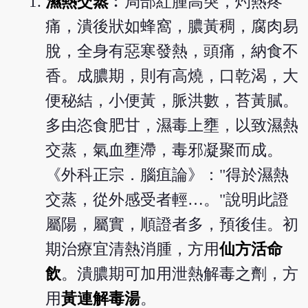
濕熱交蒸
︰局部紅腫高突，灼熱疼
痛，潰後狀如蜂窩，膿黃稠，腐肉易
脫，全身有惡寒發熱，頭痛，納食不
香。成膿期，則有高燒，口乾渴，大
便秘結，小便黃，脈洪數，苔黃膩。
多由恣食肥甘，濕毒上壅，以致濕熱
交蒸，氣血壅滯，毒邪凝聚而成。
《外科正宗．腦疽論》："得於濕熱
交蒸，從外感受者輕…。"說明此證
屬陽，屬實，順證者多，預後佳。初
期治療宜清熱消腫，方用
仙方活命
飲
。潰膿期可加用泄熱解毒之劑，方
用
黃連解毒湯
。