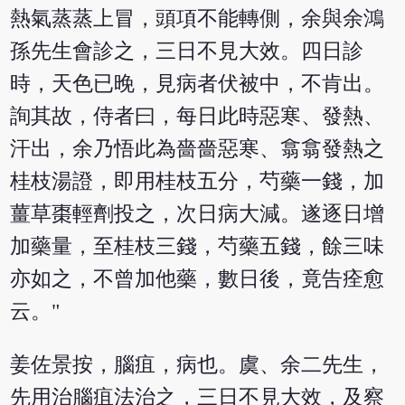
熱氣蒸蒸上冒，頭項不能轉側，余與余鴻
孫先生會診之，三日不見大效。四日診
時，天色已晚，見病者伏被中，不肯出。
詢其故，侍者曰，每日此時惡寒、發熱、
汗出，余乃悟此為嗇嗇惡寒、翕翕發熱之
桂枝湯證，即用桂枝五分，芍藥一錢，加
薑草棗輕劑投之，次日病大減。遂逐日增
加藥量，至桂枝三錢，芍藥五錢，餘三味
亦如之，不曾加他藥，數日後，竟告痊愈
云。"
姜佐景按，腦疽，病也。虞、余二先生，
先用治腦疽法治之，三日不見大效，及察