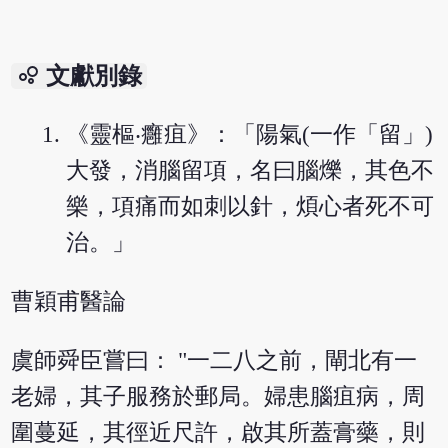
bubble_chart
文獻別錄
《靈樞‧癰疽》：「陽氣(一作「留」)
大發，消腦留項，名曰腦爍，其色不
樂，項痛而如刺以針，煩心者死不可
治。」
曹穎甫醫論
虞師舜臣嘗曰： "一二八之前，閘北有一
老婦，其子服務於郵局。婦患腦疽病，周
圍蔓延，其徑近尺許，啟其所蓋膏藥，則