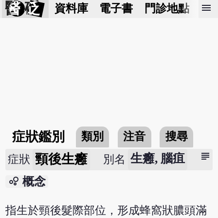
醫 砭
menu
資料庫
電子書
門診地點
預
症狀鑑別
類別
注音
搜尋
subject
頸後生癰
生癰, 腦疽
症狀
別名
bubble_chart
概念
指生於頸後髮際部位，形成蜂窩狀膿頭滿