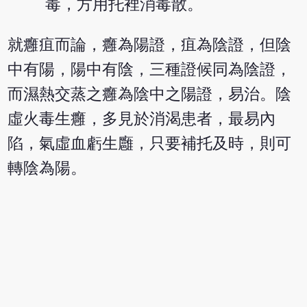
毒，方用托裡消毒散。
就癰疽而論，癰為陽證，疽為陰證，但陰
中有陽，陽中有陰，三種證候同為陰證，
而濕熱交蒸之癰為陰中之陽證，易治。陰
虛火毒生癰，多見於消渴患者，最易內
陷，氣虛血虧生廱，只要補托及時，則可
轉陰為陽。