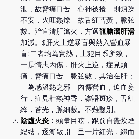
泄，故脅痛口苦；心神被擾，則煩躁
不安，火旺熱爍，故舌紅苔黃，脈弦
數。治宜清肝瀉火，方選
龍膽瀉肝湯
加減。$肝火上逆暴盲與熱入營血暴
盲!二者均為實熱，上犯目系所致，
一是情志內傷，肝火上逆，症見頭
痛，脅痛口苦，脈弦數，其治在肝；
一為感溫熱之邪，內傳營血，迫血妄
行，症見壯熱神昏，譫語斑疹，舌紅
絳，苔光，脈細數。不難鑒別。
陰虛火炎
︰頭暈目眩，跟前自覺炊煙
縷縷，逐漸散開，呈一片紅光，繼而