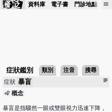
醫 砭
menu
資料庫
電子書
門診地點
預
症狀鑑別
類別
注音
搜尋
subject
暴盲
症狀
bubble_chart
概念
暴盲是指驟然一眼或雙眼視力迅速下降，