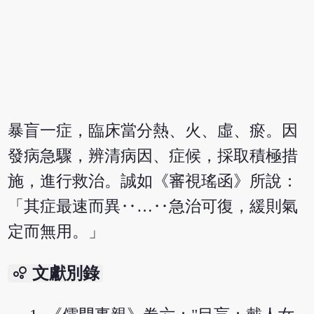
暴盲一症，臨床當分熱、火、虛、瘀。因
發病急驟，辨清病因、症候，採取積極措
施，進行救治。誠如《審視瑤函》所說：
「其症最速而異‥…‥急治可復，緩則氣
定而無用。」
bubble_chart
文獻別錄