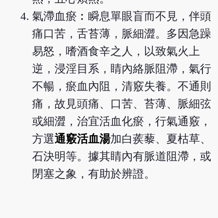
氣滯血瘀︰瞬息單眼盲而不見，伴頭
痛口苦，舌苔薄，脈細澀。多因急躁
易怒，嗜酒食辛之人，以致氣火上
逆，浸淫目系，睛內絡脈阻滯，氣行
不暢，瘀血內阻，清竅失養。不通則
痛，故見頭痛、口苦、苔薄、脈細弦
或細澀，治宜活血化瘀，行氣通竅，
方選
通竅活血湯
加白蒺藜、夏枯草、
石決明等。據其睛內有脈道阻滯，或
閉塞之象，有助於辨證。