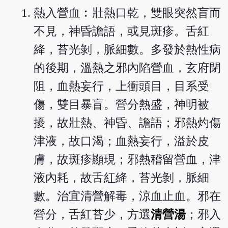
熱入營血︰壯熱口乾，雙眼突然盲而
不見，神昏譫語，或見斑疹。舌紅
絳，苔光剝，脈細數。多發於熱性病
的後期，溫熱之邪內陷營血，玄府閉
阻，血熱妄行，上衝頭目，目系受
傷，雙目暴盲。營分熱盛，神明被
擾，故壯熱、神昏、譫語；邪熱灼傷
津液，故口渴；血熱妄行，溢於皮
膚，故斑疹顯現；邪熱稽留營血，津
液內耗，故舌紅絳，苔光剝，脈細
數。治宜清營解毒，涼血止血。邪在
營分，舌紅苔少，方選
清營湯
；邪入