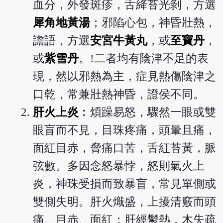
血分，外發斑疹，舌絳苔光剝，方選
犀角地黃湯
；邪陷心包，神昏壯熱，
譫語，方選
安宮牛黃丸
，或
至寶丹
，
或
紫雪丹
。!二者均有陰津不足的表
現，然以邪熱為主，症見熱傷陰津之
口乾，常兼壯熱神昏，證侯不同。
肝火上炎
︰煩躁易怒，驟然一眼或雙
眼盲而不見，目珠疼痛，頭暈且痛，
面紅目赤，脅痛口苦，舌紅苔黃，脈
弦數。多因念怒暴悖，怒則氣火上
炎，神珠受損而致暴盲，常見單側或
雙側失明。肝火熾盛，上擾清竅而頭
痛、目赤、面紅；肝經鬱熱，木失疏