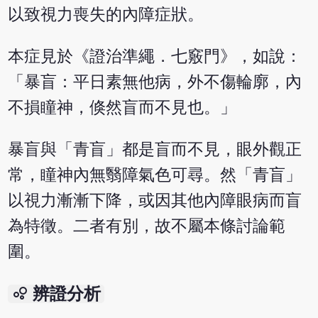
以致視力喪失的內障症狀。
本症見於《證治準繩．七竅門》，如說：
「暴盲：平日素無他病，外不傷輪廓，內
不損瞳神，倏然盲而不見也。」
暴盲與「青盲」都是盲而不見，眼外觀正
常，瞳神內無翳障氣色可尋。然「青盲」
以視力漸漸下降，或因其他內障眼病而盲
為特徵。二者有別，故不屬本條討論範
圍。
bubble_chart
辨證分析