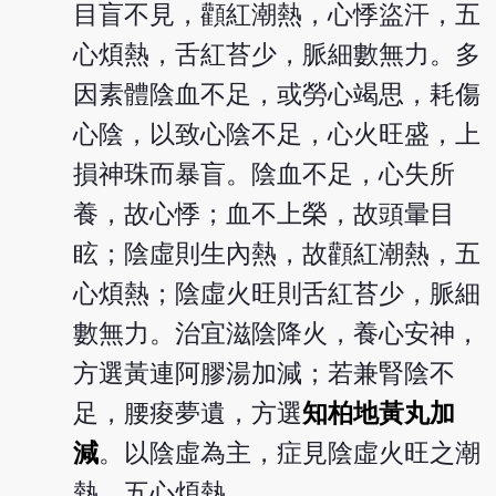
目盲不見，顴紅潮熱，心悸盜汗，五
心煩熱，舌紅苔少，脈細數無力。多
因素體陰血不足，或勞心竭思，耗傷
心陰，以致心陰不足，心火旺盛，上
損神珠而暴盲。陰血不足，心失所
養，故心悸；血不上榮，故頭暈目
眩；陰虛則生內熱，故顴紅潮熱，五
心煩熱；陰虛火旺則舌紅苔少，脈細
數無力。治宜滋陰降火，養心安神，
方選黃連阿膠湯加減；若兼腎陰不
足，腰痠夢遺，方選
知柏地黃丸加
減
。以陰虛為主，症見陰虛火旺之潮
熱，五心煩熱。