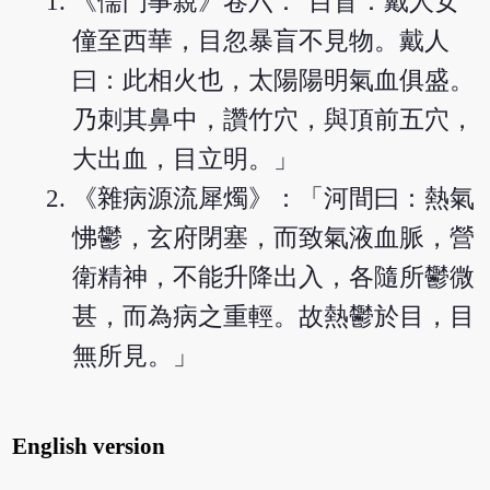
《儒門事親》卷六："目盲：戴人女
僮至西華，目忽暴盲不見物。戴人
曰：此相火也，太陽陽明氣血俱盛。
乃刺其鼻中，讚竹穴，與頂前五穴，
大出血，目立明。」
《雜病源流犀燭》：「河間曰：熱氣
怫鬱，玄府閉塞，而致氣液血脈，營
衛精神，不能升降出入，各隨所鬱微
甚，而為病之重輕。故熱鬱於目，目
無所見。」
English version