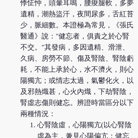
悸怔忡，頭暈耳鳴，腰痠腿軟，多夢
遺精，潮熱盜汗，夜間尿多，舌紅苔
少，脈細數。本證極為常見，《張氏
醫通》說："健忘者，俱責之於心腎
不交。"其發病，多因遺精、滑泄、
久病、房勞不節、傷及腎陰、腎陰虧
耗，不能上承於心，水不濟火，則心
陽獨亢；或情志太過，氣鬱化火，以
及邪熱熾甚，心火內熾，下劫腎陰，
腎虛志傷則健忘。辨證時當區分以下
兩種情況：
心腎陰虛，心陽獨亢(以心腎陰
虛為主，兼見心陽偏亢：健忘