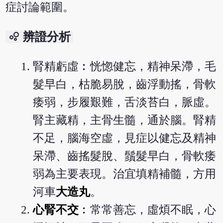
症討論範圍。
bubble_chart
辨證分析
腎精虧虛︰恍惚健忘，精神呆滯，毛
髮早白，枯脆易脫，齒浮動搖，骨軟
痿弱，步履艱難，舌淡苔白，脈虛。
腎主藏精，主骨生髓，通於腦。腎精
不足，腦海空虛，見症以健忘及精神
呆滯、齒搖髮脫、鬚髮早白，骨軟痿
弱為主要表現。治宜填精補髓，方用
河車
大造丸
。
心腎不交
︰常常善忘，虛煩不眠，心