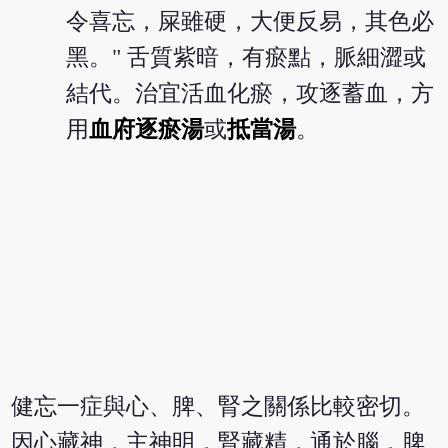
令喜忘，屎雖硬，大便反易，其色必
黑。" 舌質紫暗，有瘀點，脈細澀或
結代。治宜活血化瘀，攻逐蓄血，方
用
血府逐瘀湯
或
抵當湯
。
健忘一症與心、脾、腎之關係比較密切。
因心藏神，主神明，腎藏精，通於腦，脾