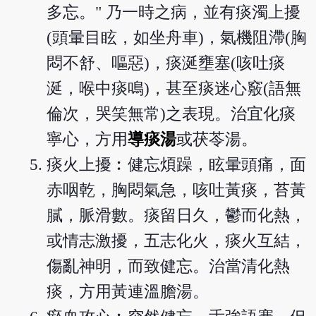
多忘。" 乃一時之病，並有痰濁上擾
(頭暈目眩，如坐舟車)，氣機阻滯(胸
悶不舒、嘔惡)，痰涎壅塞(咳吐痰
涎，喉中痰鳴)，甚至痰迷心竅(語無
倫次，哭笑無常)之表現。治宜化痰
寧心，方用
導痰湯
或茯苓湯。
痰火上擾︰健忘煩躁，眩暈頭痛，面
赤咽乾，胸悶氣急，咳吐黃痰，苔黃
膩，脈滑數。痰留日久，鬱而化熱，
或情志激擾，五志化火，痰火互結，
傷亂神明，而致健忘。治當清化熱
痰，方用黃連溫膽湯。