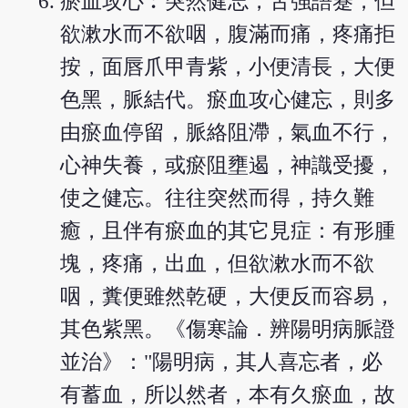
瘀血攻心︰突然健忘，舌強語蹇，但
欲漱水而不欲咽，腹滿而痛，疼痛拒
按，面唇爪甲青紫，小便清長，大便
色黑，脈結代。瘀血攻心健忘，則多
由瘀血停留，脈絡阻滯，氣血不行，
心神失養，或瘀阻壅遏，神識受擾，
使之健忘。往往突然而得，持久難
癒，且伴有瘀血的其它見症：有形腫
塊，疼痛，出血，但欲漱水而不欲
咽，糞便雖然乾硬，大便反而容易，
其色紫黑。《傷寒論．辨陽明病脈證
並治》："陽明病，其人喜忘者，必
有蓄血，所以然者，本有久瘀血，故