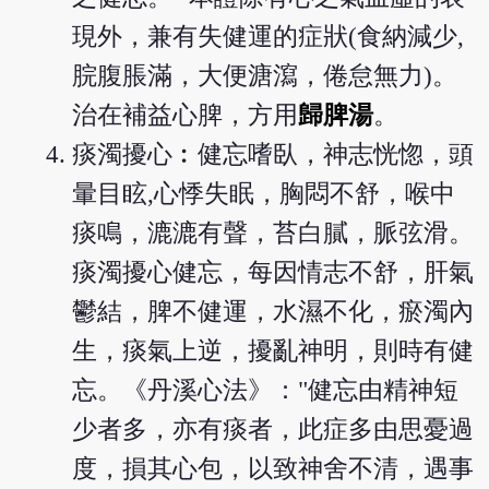
現外，兼有失健運的症狀(食納減少,
脘腹脹滿，大便溏瀉，倦怠無力)。
治在補益心脾，方用
歸脾湯
。
痰濁擾心︰健忘嗜臥，神志恍惚，頭
暈目眩,心悸失眠，胸悶不舒，喉中
痰鳴，漉漉有聲，苔白膩，脈弦滑。
痰濁擾心健忘，每因情志不舒，肝氣
鬱結，脾不健運，水濕不化，瘀濁內
生，痰氣上逆，擾亂神明，則時有健
忘。《丹溪心法》："健忘由精神短
少者多，亦有痰者，此症多由思憂過
度，損其心包，以致神舍不清，遇事