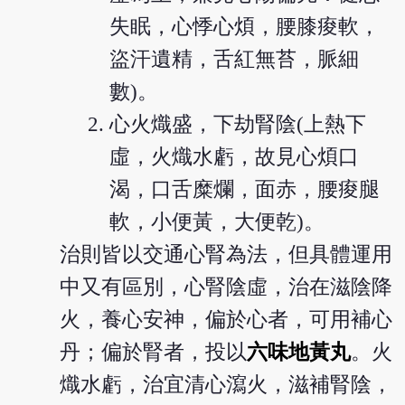
失眠，心悸心煩，腰膝痠軟，
盜汗遺精，舌紅無苔，脈細
數)。
心火熾盛，下劫腎陰(上熱下
虛，火熾水虧，故見心煩口
渴，口舌糜爛，面赤，腰痠腿
軟，小便黃，大便乾)。
治則皆以交通心腎為法，但具體運用
中又有區別，心腎陰虛，治在滋陰降
火，養心安神，偏於心者，可用補心
丹；偏於腎者，投以
六味地黃丸
。火
熾水虧，治宜清心瀉火，滋補腎陰，