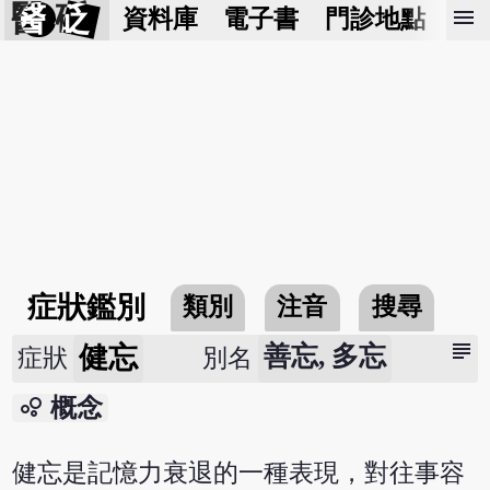
醫 砭
menu
資料庫
電子書
門診地點
預
症狀鑑別
類別
注音
搜尋
subject
健忘
善忘, 多忘
症狀
別名
bubble_chart
概念
健忘是記憶力衰退的一種表現，對往事容