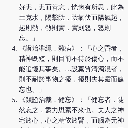
好恚，恚而善忘，恍惚有所思，此為
土克水，陽擊陰，陰氣伏而陽氣起，
起則熱，熱則實，實則怒，怒則
忘。」
《證治準繩．雜病》：「心之昏者，
精神既短，則目前不待於傷心，而不
能追憶其事矣。…設稟質清濁混者，
則不耐於事物之擾，擾則失其靈而健
忘也。」
《類證治裁．健忘》：「健忘者，陡
然忘之，盡力思素不來也。夫人之神
宅於心，心之精依於腎，而腦為元神