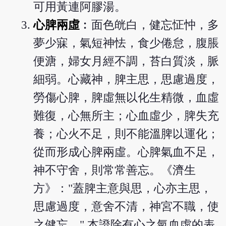
可用黃連阿膠湯。
心脾兩虛
︰面色㿠白，健忘怔忡，多
夢少寐，氣短神怯，食少倦怠，腹脹
便溏，婦女月經不調，苔白質淡，脈
細弱。心藏神，脾主思，思慮過度，
勞傷心脾，脾虛無以化生精微，血虛
難復，心無所主；心血虛少，脾失充
養；心火不足，則不能溫脾以運化；
從而形成心脾兩虛。心脾氣血不足，
神不守舍，則常常善忘。《濟生
方》："蓋脾主意與思，心亦主思，
思慮過度，意舍不清，神宮不職，使
之健忘。" 本證除有心之氣血虛的表