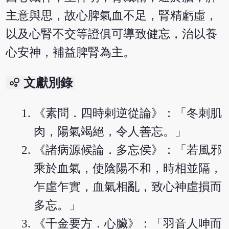
主意與思，故心脾氣血不足，腎精虧虛，
以及心腎不交等證俱可導致健忘，治以養
心安神，補益脾腎為主。
bubble_chart
文獻別錄
《素問．四時剌逆從論》：「冬刺肌
肉，陽氣竭絕，令人善忘。」
《諸病源候論．多忘侯》：「若風邪
乘於血氣，使陰陽不和，時相並隔，
乍虛乍實，血氣相亂，致心神虛損而
多忘。」
《千金要方．心臟》：「羽音人呻而