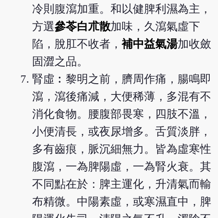
冷則腹瀉加重。和以健脾利濕為主，
方選
參苓白朮散
加味，久瀉氣虛下
陷，脫肛不收者，
補中益氣湯
加收斂
固澀之品。
腎虛︰黎明之前，臍周作痛，腸鳴即
瀉，瀉後痛減，大便稀薄，多混有不
消化食物。腰腹部畏寒，四肢不溫，
小便清長，或夜尿增多。舌質淡胖，
多有齒痕，脈沉細無力。皆為虛寒性
腹瀉，一為脾陽虛，一為腎火衰。其
不同點在於：脾主運化，升清氣而輸
布精微。中陽素虛，或寒濕直中，脾