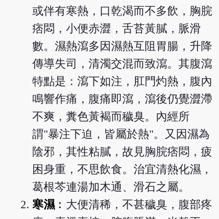
或伴有寒熱，口乾渴而不多飲，胸脘
痞悶，小便赤澀，舌苔黃膩，脈滑
數。濕熱瀉多因濕熱互阻胃腸，升降
傳導失司，清濁交混而致瀉。其腹瀉
特點是：瀉下如注，肛門灼熱，腹內
鳴響作痛，腹痛即瀉，瀉後仍覺澀滯
不爽，糞色黃褐而穢臭。內經所
謂"暴注下迫，皆屬於熱"。又因濕為
陰邪，其性粘膩，故見胸脘痞悶，疲
困身重，不思飲食。治宜清熱化濕，
葛根芩連湯加木通、滑石之屬。
寒濕
︰大便清稀，不甚穢臭，腹部疼