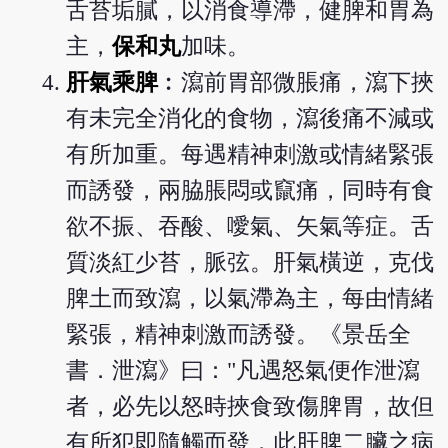
舌苔垢膩，以消食導滯，健脾和胃為
主，
保和丸
加味。
肝氣乘脾
︰瀉前胃部微脹痛，瀉下挾
有未完全消化的食物，瀉後痛不減或
有所加重。每遇精神刺激或情緒緊張
而誘發，兩脇脹悶或竄痛，同時有食
欲不振、吞酸、噯氣、矢氣等症。舌
質淡紅少苔，脈弦。肝氣橫逆，克伐
脾土而致瀉，以氣滯為主，每由情緒
緊張，精神刺激而誘發。《景岳全
書．泄瀉》曰："凡遇怒氣便作泄瀉
者，必先以怒時挾食致傷脾胃，故但
有所犯即隨觸而發，此肝脾二臟之病