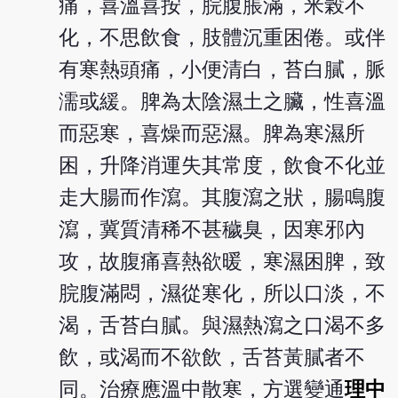
痛，喜溫喜按，脘腹脹滿，米榖不
化，不思飲食，肢體沉重困倦。或伴
有寒熱頭痛，小便清白，苔白膩，脈
濡或緩。脾為太陰濕土之臟，性喜溫
而惡寒，喜燥而惡濕。脾為寒濕所
困，升降消運失其常度，飲食不化並
走大腸而作瀉。其腹瀉之狀，腸鳴腹
瀉，冀質清稀不甚穢臭，因寒邪內
攻，故腹痛喜熱欲暖，寒濕困脾，致
脘腹滿悶，濕從寒化，所以口淡，不
渴，舌苔白膩。與濕熱瀉之口渴不多
飲，或渴而不欲飲，舌苔黃膩者不
同。治療應溫中散寒，方選變通
理中