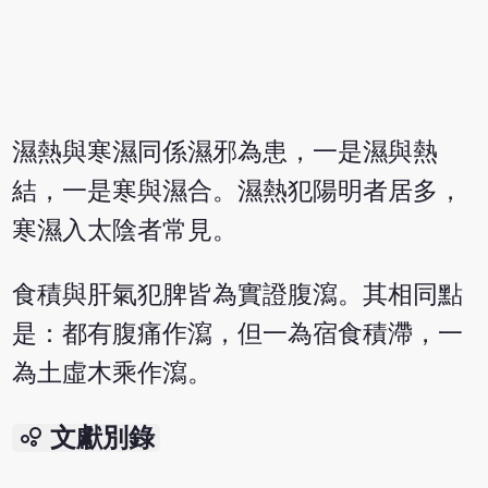
濕熱與寒濕同係濕邪為患，一是濕與熱
結，一是寒與濕合。濕熱犯陽明者居多，
寒濕入太陰者常見。
食積與肝氣犯脾皆為實證腹瀉。其相同點
是：都有腹痛作瀉，但一為宿食積滯，一
為土虛木乘作瀉。
bubble_chart
文獻別錄