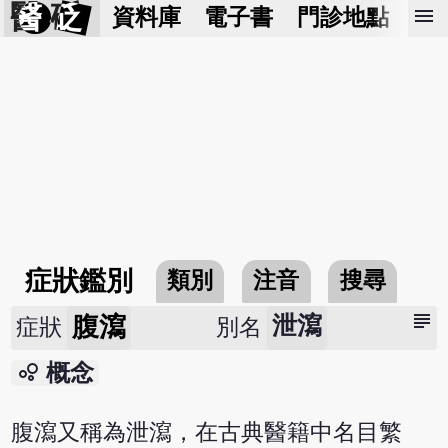
醫 砭
menu
資料庫
電子書
門診地點
預
症狀鑑別
類別
注音
搜尋
subject
腹瀉
泄瀉
症狀
別名
bubble_chart
概念
腹瀉又稱為泄瀉，在古典醫籍中名目繁