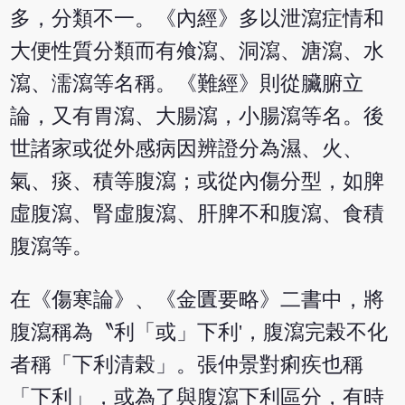
多，分類不一。《內經》多以泄瀉症情和
大便性質分類而有飧瀉、洞瀉、溏瀉、水
瀉、濡瀉等名稱。《難經》則從臟腑立
論，又有胃瀉、大腸瀉，小腸瀉等名。後
世諸家或從外感病因辨證分為濕、火、
氣、痰、積等腹瀉；或從內傷分型，如脾
虛腹瀉、腎虛腹瀉、肝脾不和腹瀉、食積
腹瀉等。
在《傷寒論》、《金匱要略》二書中，將
腹瀉稱為〝利「或」下利'，腹瀉完榖不化
者稱「下利清榖」。張仲景對痢疾也稱
「下利」，或為了與腹瀉下利區分，有時