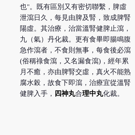
也"。既有區別又有密切聯繫，脾虛
泄瀉日久，每見由脾及腎，致成脾腎
陽虛。其治療，治當溫腎健脾止瀉，
九（氣）丹化裁。更有食畢即腸鳴腹
急作瀉者，不食則無事，每食後必瀉
(俗稱祿食瀉，又名漏食瀉)，經年累
月不癒，亦由脾腎交虛，真火不能熟
腐水榖，故食下即瀉，治療宜從溫腎
健脾入手，
四神丸
合
理中丸
化裁。