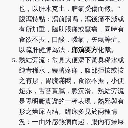
也，以肝木克土，脾氣受傷而然。"
腹瀉特點：瀉前腸鳴，瀉後痛不減或
有所加重，脇肋脹痛或竄痛，同時有
食欲不振，口酸，噯氣，矢氣等症。
以疏肝健脾為法，
痛瀉要方
化裁。
熱結旁流︰常見大便瀉下黃臭稀水或
純青稀水，繞臍疼痛，腹部拒按或按
之有形，胃脘滿悶，食欲不振，小便
短赤，舌苔黃膩，脈沉滑。熱結旁流
是陽明腑實證的一種表現，熱邪與有
形之燥屎內結。臨床多見於兩種情
況：一由外感熱病而起，腸內有燥屎