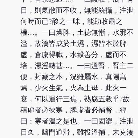
日，則氣散而不收，無能統攝，注泄
何時而已?酸之一味，能助收肅之
權…。一曰燥脾，土德無慚，水邪不
濫，故瀉皆成於土濕，濕皆本於脾
虛，倉廩得職，水榖善分，虛而不
培，濕淫轉甚…。一曰溫腎，腎主二
便，封藏之本，況雖屬水，真陽寓
焉，少火生氣，火為土母，此火一
衰，何以運行三焦，熟腐五榖乎?故
積虛者必挾寒，脾虛者必補腎，經
曰：寒者溫之是也。一曰固澀，注泄
日久，幽門道滑，雖投溫補，未克湊