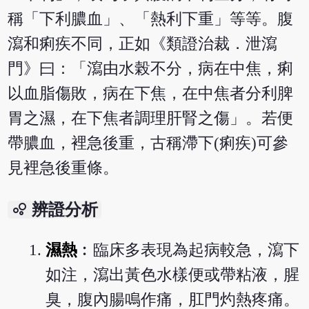
稱「下利膿血」、「熱利下重」等等。腹
瀉和痢疾不同，正如《類證治裁．泄瀉
門》曰：「瀉由水榖不分，病在中焦，痢
以血脂傷敗，病在下焦，在中焦者分利脾
胃之濕，在下焦者調理肝腎之傷」。若便
帶膿血，裡急後重，古稱滯下(痢疾)可參
見裡急後重條。
bubble_chart
辨證分析
濕熱
︰臨床多表現為起病較急，瀉下
如注，瀉出黃色水樣便或帶粘液，腥
臭，腹內腸鳴作痛，肛門灼熱疼痛。