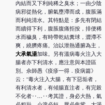
內結而又下利純稀之臭水；一由少陰
病邪從熱化，腑氣壅滯而成，腹脹滿
而利純清水。其特點是：多先有閉結
而續得下利，腹脹腹痛拒按，排便稀
水而穢臭，有時帶乾結糞球，澀滯不
爽，繞臍疼痛。治以泄熱通腑為主，
大承氣湯
加味。另有溫病毒火注入大
腸者亦下利清水，應注意與本證區
別。佘師愚《疫疹一得．疫病篇》
云："毒火注入大腸，有下惡垢者，
有利清水者，有傾腸直注者，有完榖
不化者‥…‥考其證，身必大熱，氣
必粗壯，小溲必短，唇必焦紫，大渴