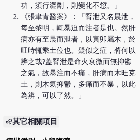
功，須行澀劑，則變化不愆。」
《張聿青醫案》：「腎泄又名晨泄，
每至黎明，輒暴迫而注者是也。然肝
病亦有至晨而泄者，以寅卯屬木，於
旺時輒乘土位也。疑似之症，將何以
辨之哉?蓋腎泄是命火衰微而無抑鬱
之氣，故暴注而不痛，肝病而木旺克
土，則木氣抑鬱，多痛而不暴，以此
為辨，可以了然。」
其它相關項目