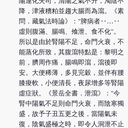
陽運化失司，清陽之氣不升，濁陰不
降，津液糟粕並趨大腸而為瀉。《素
問．藏氣法時論》："脾病者‥…‥
虛則腹滿、腸鳴、飧泄、食不化"。
所以是由於腎陽不足，命門火衰，不
能蒸化所致，其腹瀉特點是：黎明之
前，臍周作痛，腸鳴即瀉，瀉後即
安。大便稀薄，多見完穀，並伴有腰
膝痠軟，小便清長，夜尿增多等腎陽
虛症狀。《景岳全書．泄瀉》："今
腎中陽氣不足則命門火衰，而陰寒獨
盛，故予子丑五更之後，當陽氣未
復，陰氣盛極之時，即令人洞泄不止