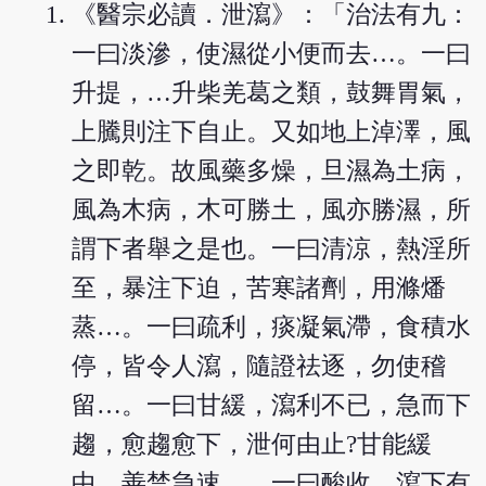
《醫宗必讀．泄瀉》：「治法有九：
一曰淡滲，使濕從小便而去…。一曰
升提，…升柴羌葛之類，鼓舞胃氣，
上騰則注下自止。又如地上淖澤，風
之即乾。故風藥多燥，旦濕為土病，
風為木病，木可勝土，風亦勝濕，所
謂下者舉之是也。一曰清涼，熱淫所
至，暴注下迫，苦寒諸劑，用滌燔
蒸…。一曰疏利，痰凝氣滯，食積水
停，皆令人瀉，隨證祛逐，勿使稽
留…。一曰甘緩，瀉利不已，急而下
趨，愈趨愈下，泄何由止?甘能緩
中，善禁急速…。一曰酸收，瀉下有