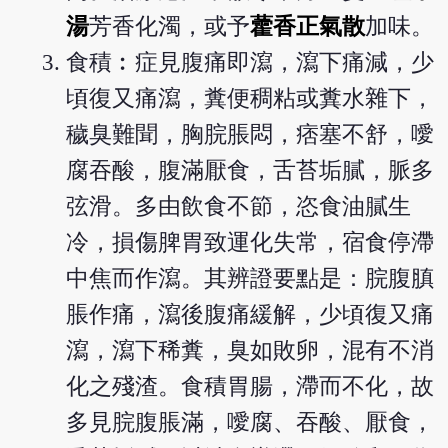
湯
芳香化濁，或予
藿香正氣散
加味。
食積︰症見腹痛即瀉，瀉下痛減，少
頃復又痛瀉，糞便稠粘或糞水雜下，
穢臭難聞，胸脘脹悶，痞塞不舒，噯
腐吞酸，腹滿厭食，舌苔垢膩，脈多
弦滑。多由飲食不節，恣食油膩生
冷，損傷脾胃致運化失常，宿食停滯
中焦而作瀉。其辨證要點是：脘腹䐜
脹作痛，瀉後腹痛緩解，少頃復又痛
瀉，瀉下稀糞，臭如敗卵，混有不消
化之殘渣。食積胃腸，滯而不化，故
多見脘腹脹滿，噯腐、吞酸、厭食，