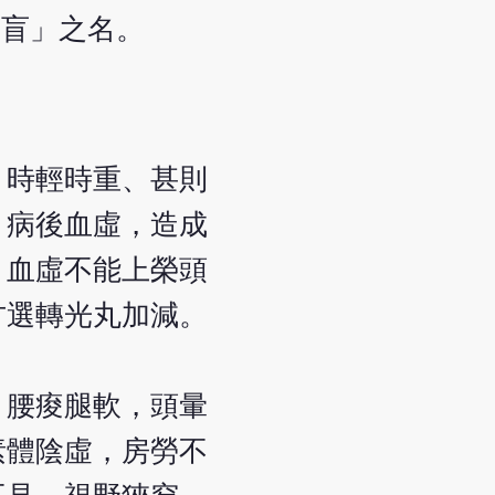
雀盲」之名。
，時輕時重、甚則
，病後血虛，造成
。血虛不能上榮頭
方選轉光丸加減。
，腰痠腿軟，頭暈
素體陰虛，房勞不