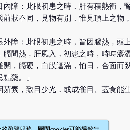
目內障：此眼初患之時，肝有積熱衝，
與前狀不同，見物有別，惟見頂上之物
眼外障：此眼初患之時，皆因腦熱，頭
，膈間熱，肝風入，初患之時，時時癢
難開，膈硬，白膜遮滿，怕日，合面而
忌點藥。」
因茹素，致目少光，或成雀目。蓋食能
全的瀏覽服務，關閉cookies可能導致無