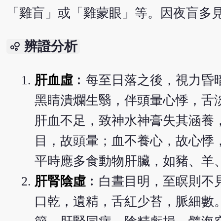
「雞盲」或「雞蒙眼」等。因夜盲多
辨證分析
bubble_chart
肝血虛
︰每至日落之後，視力昏
黑睛潰爛生翳，伴頭暈心悸，舌
肝血不足，致神水神膏失其涵養
目，故頭暈；血不養心，故心悸
平時應多食動物肝臟，如豬、羊
肝腎陰虛
︰白晝目明，至瞑則不
口乾，遺精，舌紅少苔，脈細數