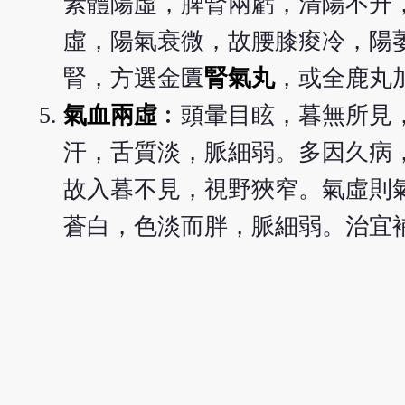
素體陽虛，脾腎兩虧，清陽不升
虛，陽氣衰微，故腰膝痠冷，陽
腎，方選金匱
腎氣丸
，或全鹿丸
氣血兩虛
︰頭暈目眩，暮無所見
汗，舌質淡，脈細弱。多因久病
故入暮不見，視野狹窄。氣虛則
蒼白，色淡而胖，脈細弱。治宜