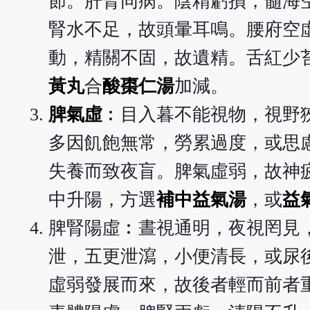
節。肝腎同病。陰精虧損，髓海
腎水不足，故頭暈耳鳴。腰府空
動，精關不固，故遺精。舌紅少
黃丸
合
酸棗仁湯
加減。
脾氣虛
︰目入暮不能視物，視野
多因飢飽無常，勞累過度，或思
失養而致夜盲。脾氣虛弱，故神
中升陽，方選
補中益氣湯
，或
益
脾腎陽虛︰晝視通明，夜視罔見
泄，五更泄瀉，小便清長，或尿
虛弱發展而來，故後者輕而前者