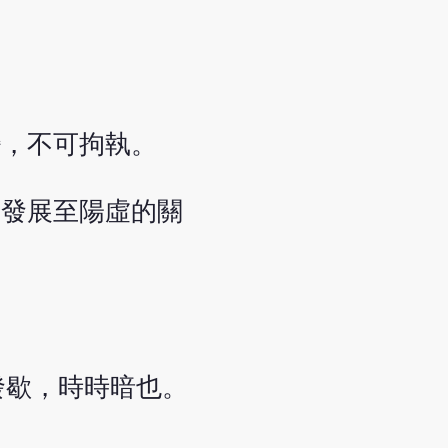
變，不可拘執。
虛發展至陽虛的關
發歇，時時暗也。
」