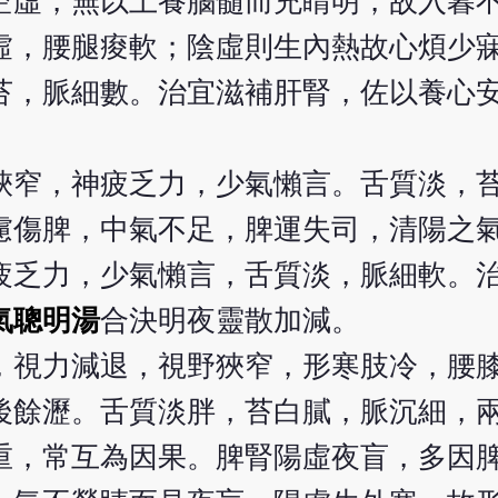
空虛，無以上養腦髓而充睛明，故入暮
虛，腰腿痠軟；陰虛則生內熱故心煩少
苔，脈細數。治宜滋補肝腎，佐以養心
狹窄，神疲乏力，少氣懶言。舌質淡，
慮傷脾，中氣不足，脾運失司，清陽之
疲乏力，少氣懶言，舌質淡，脈細軟。
氣聰明湯
合決明夜靈散加減。
，視力減退，視野狹窄，形寒肢冷，腰
後餘瀝。舌質淡胖，苔白膩，脈沉細，
重，常互為因果。脾腎陽虛夜盲，多因