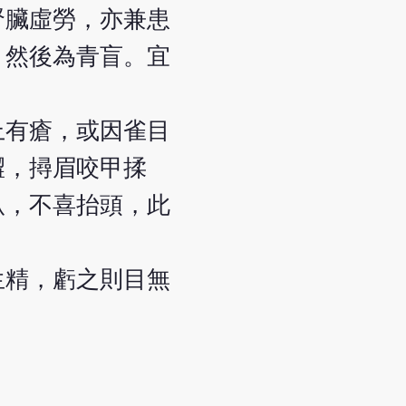
腎臟虛勞，亦兼患
，然後為青盲。宜
上有瘡，或因雀目
澀，撏眉咬甲揉
臥，不喜抬頭，此
生精，虧之則目無