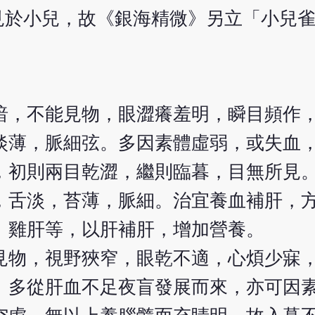
見於小兒，故《銀海精微》另立「小兒
暗，不能見物，眼澀癢羞明，瞬目頻作
淡薄，脈細弦。多因素體虛弱，或失血
，初則兩目乾澀，繼則臨暮，目無所見
，舌淡，苔薄，脈細。治宜養血補肝，
、雞肝等，以肝補肝，增加營養。
見物，視野狹窄，眼乾不適，心煩少寐
。多從肝血不足夜盲發展而來，亦可因