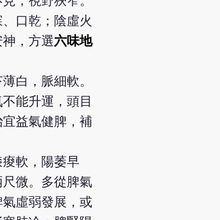
不見，視野狹窄。
寐、口乾；陰虛火
安神，方選
六味地
苔薄白，脈細軟。
氣不能升運，頭目
治宜益氣健脾，補
膝痠軟，陽萎早
兩尺微。多從脾氣
脾氣虛弱發展，或