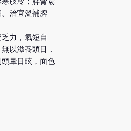
形寒肢冷；脾腎陽
細。治宜溫補脾
疲乏力，氣短自
，無以滋養頭目，
則頭暈目眩，面色