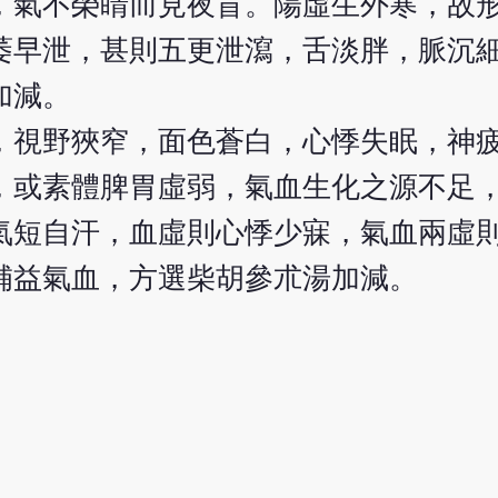
，氣不榮睛而見夜盲。陽虛生外寒，故
萎早泄，甚則五更泄瀉，舌淡胖，脈沉
加減。
，視野狹窄，面色蒼白，心悸失眠，神
，或素體脾胃虛弱，氣血生化之源不足
氣短自汗，血虛則心悸少寐，氣血兩虛
補益氣血，方選柴胡參朮湯加減。