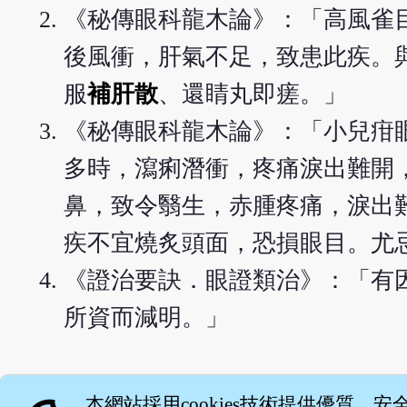
《秘傳眼科龍木論》：「高風雀
後風衝，肝氣不足，致患此疾。
服
補肝散
、還睛丸即瘥。」
《秘傳眼科龍木論》：「小兒疳
多時，瀉痢潛衝，疼痛淚出難開
鼻，致令翳生，赤腫疼痛，淚出
疾不宜燒炙頭面，恐損眼目。尤
《證治要訣．眼證類治》：「有
所資而減明。」
English version
本網站採用cookies技術提供優質、安