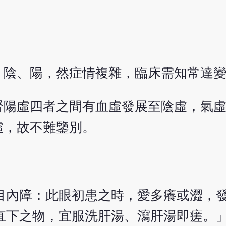
、陰、陽，然症情複雜，臨床需知常達
腎陽虛四者之間有血虛發展至陰虛，氣
虛，故不難鑒別。
目內障：此眼初患之時，愛多癢或澀，
直下之物，宜服洗肝湯、瀉肝湯即瘥。