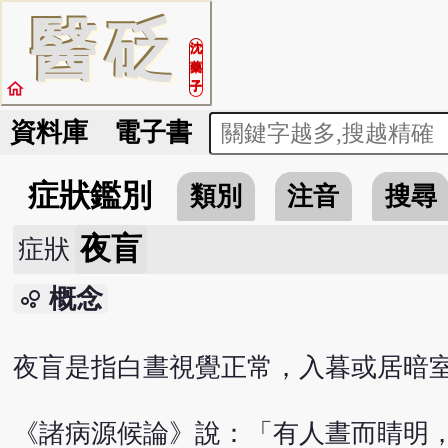
醫
砭
沈
藥
home
子
資料庫
電子書
症狀鑑別
類別
注音
搜尋
夜盲
症狀
概念
bubble_chart
夜盲是指白晝視覺正常，入暮或居暗
《諸病源候論》說：「有人晝而睛明