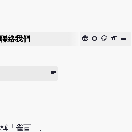
聯絡我們
language
bug_report
color_lens
format_size
menu
subject
又稱「雀盲」、