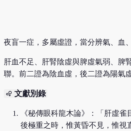
夜盲一症，多屬虛證，當分辨氣、血
肝血不足、肝腎陰虛與脾虛氣弱、脾
聯。前二證為陰血虛，後二證為陽氣
文獻別錄
bubble_chart
《秘傳眼科龍木論》：「肝虛雀
後極重之時，惟黃昏不見，惟視